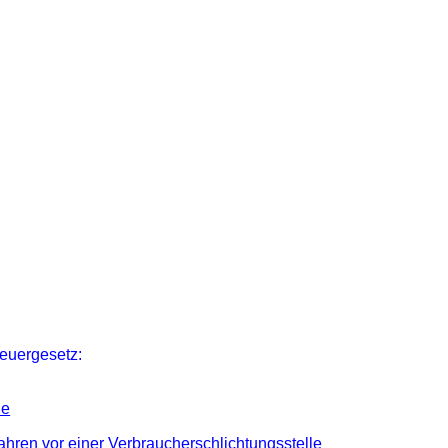
euergesetz:
le
rfahren vor einer Verbraucherschlichtungsstelle