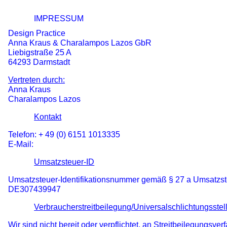
IMPRESSUM
Design Practice
Anna Kraus & Charalampos Lazos GbR
Liebigstraße 25 A
64293 Darmstadt
Vertreten durch:
Anna Kraus
Charalampos Lazos
Kontakt
Telefon: + 49 (0) 6151 1013335
E-Mail:
Umsatzsteuer-ID
Umsatzsteuer-Identifikationsnummer gemäß § 27 a Umsatzst
DE307439947
Verbraucher­streit­beilegung/Universal­schlichtungs­stel
Wir sind nicht bereit oder verpflichtet, an Streitbeilegungsve